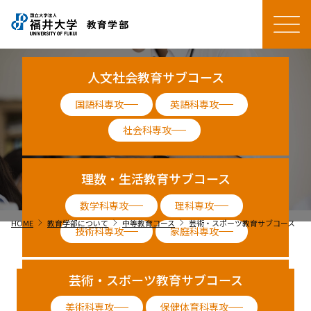
い専門性を身につけます。生徒一人ひとりの主体性や個性を
引き出す教育をめざして、主体的で協働的で深い学びを構想
教育学部
し実践することができる教員を養成します。
人文社会教育
サブコース
国語科専攻
英語科専攻
社会科専攻
理数・生活教育
サブコース
数学科専攻
理科専攻
chevron_right
chevron_right
chevron_right
HOME
教育学部について
中等教育コース
芸術・スポーツ教育サブコース
技術科専攻
家庭科専攻
芸術・スポーツ教育
サブコース
芸術・スポーツ教育サブ
コース
美術科専攻
保健体育科専攻