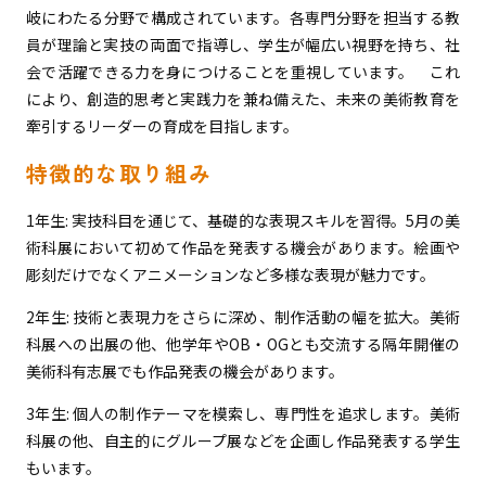
岐にわたる分野で構成されています。各専門分野を担当する教
員が理論と実技の両面で指導し、学生が幅広い視野を持ち、社
会で活躍できる力を身につけることを重視しています。 これ
により、創造的思考と実践力を兼ね備えた、未来の美術教育を
牽引するリーダーの育成を目指します。
特徴的な取り組み
1年生: 実技科目を通じて、基礎的な表現スキルを習得。5月の美
術科展において初めて作品を発表する機会があります。絵画や
彫刻だけでなくアニメーションなど多様な表現が魅力です。
2年生: 技術と表現力をさらに深め、制作活動の幅を拡大。美術
科展への出展の他、他学年やOB・OGとも交流する隔年開催の
美術科有志展でも作品発表の機会があります。
3年生: 個人の制作テーマを模索し、専門性を追求します。美術
科展の他、自主的にグループ展などを企画し作品発表する学生
もいます。