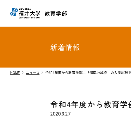
教育学部
新着情報
chevron_right
chevron_right
HOME
ニュース
令和4年度から教育学部に「嶺南地域枠」の入学試験
令和4年度から教育学
2020.3.27