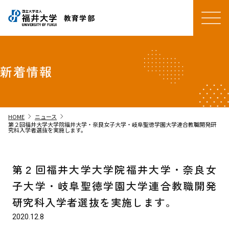
教育学部
新着情報
chevron_right
chevron_right
HOME
ニュース
第２回福井大学大学院福井大学・奈良女子大学・岐阜聖徳学園大学連合教職開発研
究科入学者選抜を実施します。
第２回福井大学大学院福井大学・奈良女
子大学・岐阜聖徳学園大学連合教職開発
研究科入学者選抜を実施します。
2020.12.8