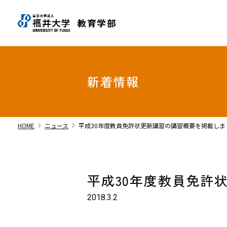
教育学部
新着情報
chevron_right
chevron_right
HOME
ニュース
平成30年度教員免許状更新講習の講習概要を掲載しま
平成30年度教員免許
2018.3.2