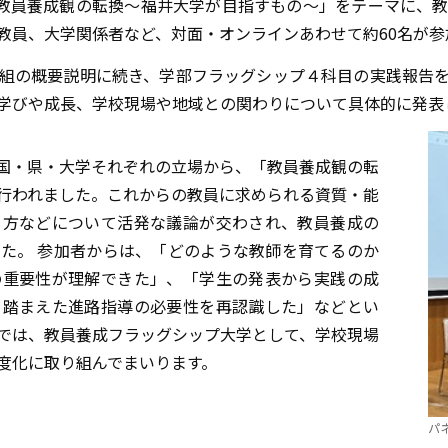
「教員養成観の転換～福井大学が目指すもの～」をテーマに、
教員、大学関係者など、対面・オンラインあわせて約60名が参
組の概要説明に続き、学部フラッグシップ４科目の実践報告
学びや成長、学校現場や地域との関わりについて具体的に発表
国・県・大学それぞれの立場から、「教員養成観の転
行われました。これからの教員に求められる資質・能
り方などについて活発な議論が交わされ、教員養成の
た。 参加者からは、「どのような教師を育てるのか
の重要性が理解できた」、「学生の発表から実践の成
を踏まえた進路指導の必要性を再認識した」などとい
では、教員養成フラッグシップ大学として、学校現場
度化に取り組んでまいります。
パ