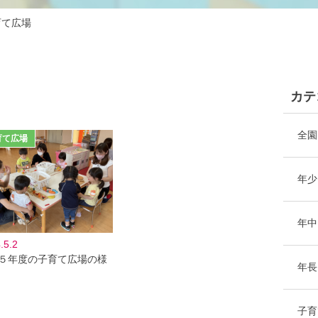
育て広場
カテ
全園
年少
年中
.5.2
５年度の子育て広場の様
年長
子育