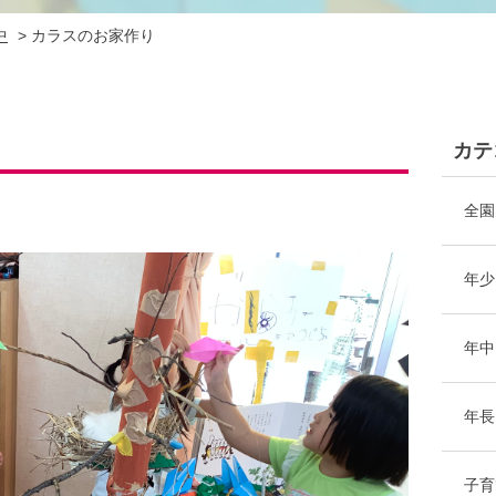
中
>
カラスのお家作り
カテ
全園
年少
年中
年長
子育