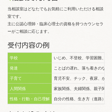
当相談室はどなたでもお気軽にご利用いただける相談
室です。
主に公認心理師・臨床心理士の資格を持つカウンセラ
ーがご相談に応じます。
受付内容の例
学校
いじめ、不登校、学習困難、非行
発達
ことばの遅れ、落ち着きのなさ
子育て
育児不安、チック、夜尿、かん黙
人間関係
家族関係、夫婦関係、親子関係
性格・行動・自己理解
自分の性格、生き方（進路） な