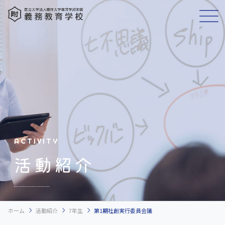
ACTIVITY
活動紹介
chevron_right
chevron_right
chevron_right
ホーム
活動紹介
7年生
第1期社創実行委員会議