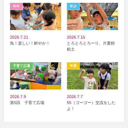
2026.7.21
2026.7.15
魚！楽しい！鮮やか！
とろとろとろーり、片栗粉
粘土
2026.7.9
2026.7.7
第5回 子育て広場
55（ゴーゴー）交流をした
よ！