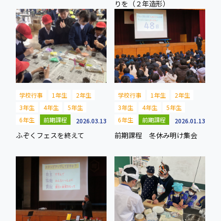
りを（２年造形）
学校行事
1年生
2年生
学校行事
1年生
2年生
3年生
4年生
5年生
3年生
4年生
5年生
6年生
前期課程
6年生
前期課程
2026.03.13
2026.01.13
ふぞくフェスを終えて
前期課程 冬休み明け集会