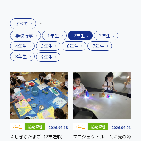
すべて
学校行事
1年生
2年生
3年生
4年生
5年生
6年生
7年生
8年生
9年生
2年生
前期課程
2年生
前期課程
2026.06.18
2026.06.01
ふしぎなたまご（2年造形）
プロジェクトルームに光の彩