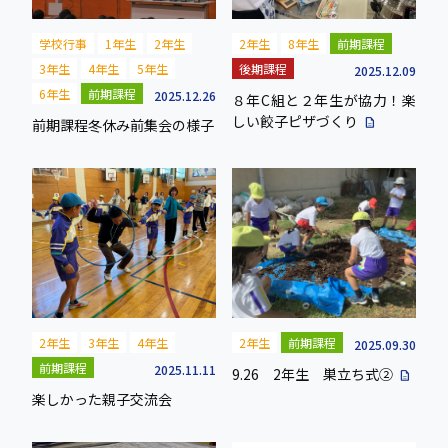
学校行事
1年生
2年生
2年生
8年生
前期課程
3年生
4年生
5年生
後期課程
2025.12.09
6年生
前期課程
2025.12.26
８年C組と２年生が協力！楽
しい餃子ピザづくり
description
前期課程冬休み前集会の様子
2年生
3年生
4年生
2年生
前期課程
2025.09.30
前期課程
2025.11.11
9.26 2年生 巣立ち式②
description
楽しかった親子交流会