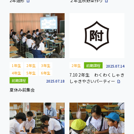
2年造形
２年生秋野菜作り
description
description
1年生
2年生
3年生
2年生
前期課程
2025.07.14
4年生
5年生
6年生
7.10 2年生 わくわくしゃき
前期課程
しゃきやさいパーティー
2025.07.18
description
夏休み前集会