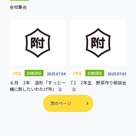
全校集会
2年生
前期課程
2年生
前期課程
2025.07.04
2025.07.03
６月 2年 造形「ずっと一
7.1 2年生 野菜作り相談会
緒に旅したいわたげ号」
description
description
次のページ