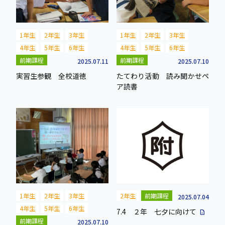
1年生
2年生
3年生
1年生
2年生
3年生
4年生
5年生
6年生
4年生
5年生
6年生
前期課程
前期課程
2025.07.11
2025.07.10
実習生参観 全校道徳
たてわり活動 読み聞かせペ
ア読書
1年生
2年生
3年生
2年生
前期課程
2025.07.04
4年生
5年生
6年生
7.4 ２年 七夕に向けて
description
前期課程
2025.07.10