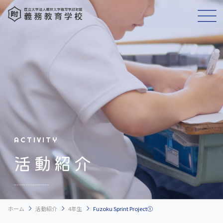
ACTIVITY
活動紹介
chevron_right
chevron_right
chevron_right
ホーム
活動紹介
4年生
Fuzoku Sprint Project①