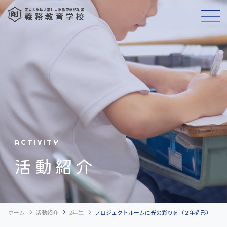
ACTIVITY
活動紹介
chevron_right
chevron_right
chevron_right
ホーム
活動紹介
2年生
プロジェクトルームに光の彩りを（２年造形）