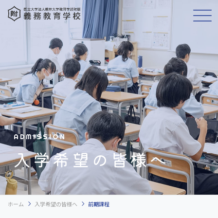
ADMISSION
入学希望の皆様へ
chevron_right
chevron_right
ホーム
入学希望の皆様へ
前期課程