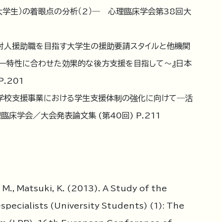
大学生）の着眼点の分析（2）― 心理臨床学会第38回大
．『対人援助職を目指す大学生の援助要請スタイルと他機関
ィー特性に合わせた効果的な後方支援を目指して～』日本
.201
．『学校支援事業における学生支援体制の強化に向けて―活
床学会／大会発表論文集 (第40回) P.211
, M., Matsuki, K. (2013). A Study of the
pecialists (University Students) (1): The