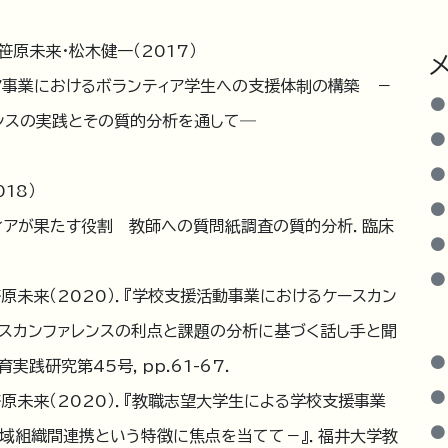
．
笹原未来・松木健一（2017）
ア事業におけるボランティア学生への支援体制の構築 －
レンスの実践とその質的分析を通して―
．
18）
ィアが果たす役割 教師への質問紙調査の質的分析．臨床
笹原未来（2020）．『学校支援活動事業におけるケースカン
スカンファレンスの利点と課題の分析に基づく話し手と聞
践研究第45号，pp.61-67.
笹原未来（2020）．『教職志望大学生による学校支援事業
域組織間連携という特徴に焦点を当てて－』．福井大学教