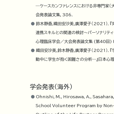
―ケースカンファレンスにおける非専門家（
会発表論文集, 386.
鈴木静香,織田安沙美,廣澤愛子（2021）
連携スキルとの関連の検討～パーソナリテ
心理臨床学会／大会発表論文集 (第40回) P
織田安沙美,鈴木静香,廣澤愛子（2021）
動中に学生が抱く困難さの分析―』日本心理臨
学会発表（海外）
Ohnishi, M., Hirosawa, A., Sasahara
School Volunteer Program by Non-s