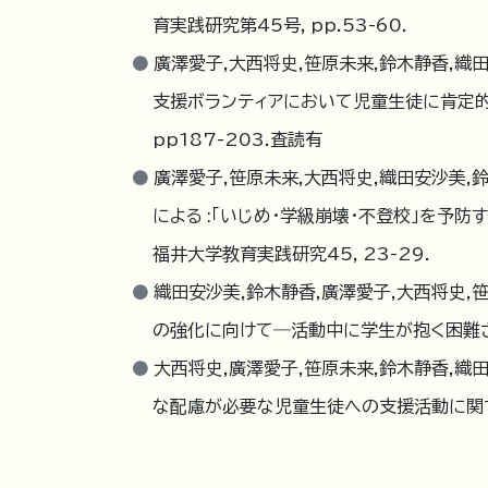
育実践研究第45号，pp.53-60.
廣澤愛子,大西将史,笹原未来,鈴木静香,織田
支援ボランティアにおいて児童生徒に肯定的
pp187-203.査読有
廣澤愛子,笹原未来,大西将史,織田安沙美,
による :「いじめ・学級崩壊・不登校」を予
福井大学教育実践研究45, 23-29.
織田安沙美,鈴木静香,廣澤愛子,大西将史,
の強化に向けて―活動中に学生が抱く困難さの
大西将史,廣澤愛子,笹原未来,鈴木静香,織田
な配慮が必要な児童生徒への支援活動に関する研