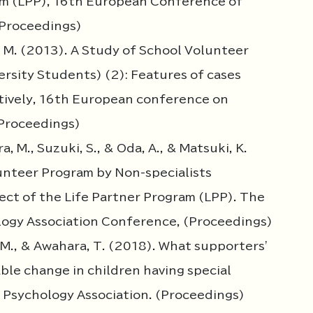
ram (LPP), 16th European Conference of
(Proceedings)
a, M. (2013). A Study of School Volunteer
ersity Students) (2): Features of cases
tively, 16th European conference on
Proceedings)
a, M., Suzuki, S., & Oda, A., & Matsuki, K.
unteer Program by Non-specialists
ect of the Life Partner Program (LPP). The
logy Association Conference, (Proceedings)
, M., & Awahara, T. (2018). What supporters’
ble change in children having special
 Psychology Association. (Proceedings)