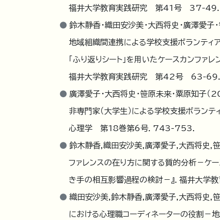
福井大学教育実践研究 第41号 37-49
鈴木静香・織田安沙美・大西将史・廣澤愛子・
地域組織間連携による学校支援ボランティ
「ふり返りシート」を用いたケースカンファ
福井大学教育実践研究 第42号 63-69
廣澤愛子・大西将史・笹原未来・粟原知子（20
非専門家（大学生）による学校支援ボランテ
心理学 第18巻第6号．743-753．
鈴木静香,織田安沙美,廣澤愛子,大西将史,
ファレンスの在り方に関する質的分析－ケー
き手の相互影響過程の検討－』．福井大学教育実
織田安沙美,鈴木静香,廣澤愛子,大西将史,
における心理職コーディネーターの役割－地