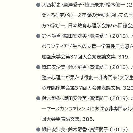
大西将史・廣澤愛子・笹原未来・松木健一 (2
関する研究（9）―2年間の活動を通しての
方の学び―，日本教育心理学会第58回総会発表
鈴木静香・織田安沙美・廣澤愛子 (2018
ボランティア学生への支援―学習性無力感
理臨床学会第37回大会発表論文集, 319.
織田安沙美・鈴木静香・廣澤愛子 (2018
臨床心理士が果たす役割―非専門家（大学
心理臨床学会第37回大会発表論文集, 320
鈴木静香・織田安沙美・廣澤愛子 (2019
―ケースカンファレンスにおける非専門家（
回大会発表論文集, 385.
織田安沙美・鈴木静香・廣澤愛子 (2019