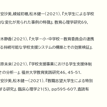
安沙美,綾城初穂,松木健一（2021）．『大学生による学校
な変化が見られた事例の特徴』．教育心理学研究69,
鈴木静香（2021）．『大学－小・中学校－教育委員会の連携
防する持続可能な学校支援システムの構築とその効果検証』．
笹原未来（2021）．『学校支援事業における学生支援体制
分析―』．福井大学教育実践研究46, 45-51.
安沙美,松木健一（2021）．『教職志望大学生による特別
究』．臨床心理学21(5)，pp595-607.査読有