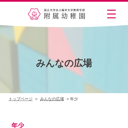
みんなの広場
トップページ
>
みんなの広場
>
年少
年少