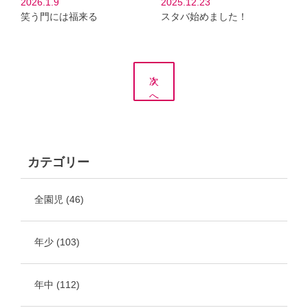
2026.1.9
2025.12.23
笑う門には福来る
スタバ始めました！
次
へ
カテゴリー
全園児
(46)
年少
(103)
年中
(112)