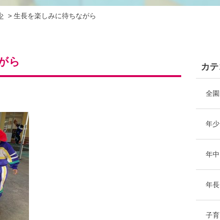
少
>
生長を楽しみに待ちながら
がら
カテ
全園
年少
年中
年長
子育