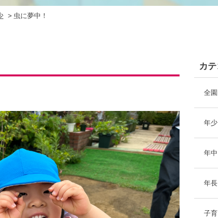
少
>
虫に夢中！
カテ
全園
年少
年中
年長
子育