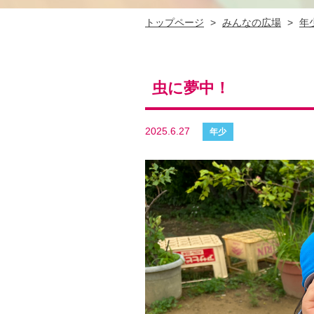
トップページ
>
みんなの広場
>
年
虫に夢中！
2025.6.27