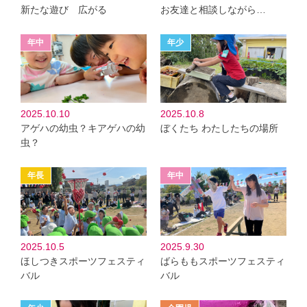
新たな遊び 広がる
お友達と相談しながら…
2025.10.10
2025.10.8
アゲハの幼虫？キアゲハの幼
ぼくたち わたしたちの場所
虫？
2025.10.5
2025.9.30
ほしつきスポーツフェスティ
ばらももスポーツフェスティ
バル
バル