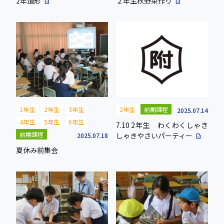
2年造形
２年生秋野菜作り
description
description
1年生
2年生
3年生
2年生
前期課程
2025.07.14
4年生
5年生
6年生
7.10 2年生 わくわくしゃき
前期課程
しゃきやさいパーティー
2025.07.18
description
夏休み前集会