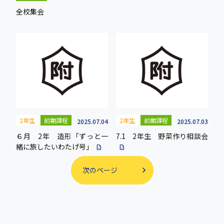
全校集会
2年生
前期課程
2年生
前期課程
2025.07.04
2025.07.03
６月 2年 造形「ずっと一
7.1 2年生 野菜作り相談会
緒に旅したいわたげ号」
description
description
次のページ