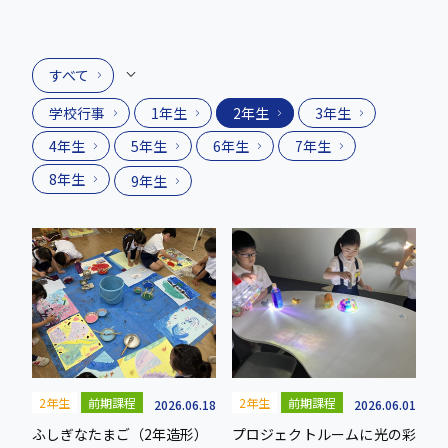
すべて
学校行事
1年生
2年生
3年生
4年生
5年生
6年生
7年生
8年生
9年生
2年生
前期課程
2年生
前期課程
2026.06.18
2026.06.01
ふしぎなたまご（2年造形）
プロジェクトルームに光の彩