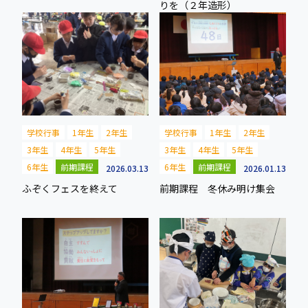
りを（２年造形）
学校行事
1年生
2年生
学校行事
1年生
2年生
3年生
4年生
5年生
3年生
4年生
5年生
6年生
前期課程
6年生
前期課程
2026.03.13
2026.01.13
ふぞくフェスを終えて
前期課程 冬休み明け集会