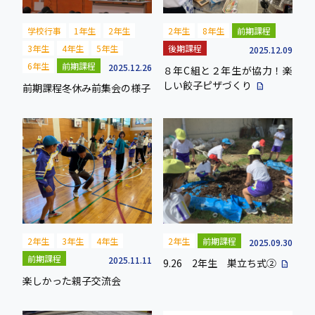
学校行事
1年生
2年生
2年生
8年生
前期課程
3年生
4年生
5年生
後期課程
2025.12.09
6年生
前期課程
2025.12.26
８年C組と２年生が協力！楽
しい餃子ピザづくり
description
前期課程冬休み前集会の様子
2年生
3年生
4年生
2年生
前期課程
2025.09.30
前期課程
2025.11.11
9.26 2年生 巣立ち式②
description
楽しかった親子交流会