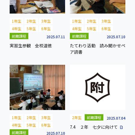
1年生
2年生
3年生
1年生
2年生
3年生
4年生
5年生
6年生
4年生
5年生
6年生
前期課程
前期課程
2025.07.11
2025.07.10
実習生参観 全校道徳
たてわり活動 読み聞かせペ
ア読書
1年生
2年生
3年生
2年生
前期課程
2025.07.04
4年生
5年生
6年生
7.4 ２年 七夕に向けて
description
前期課程
2025.07.10