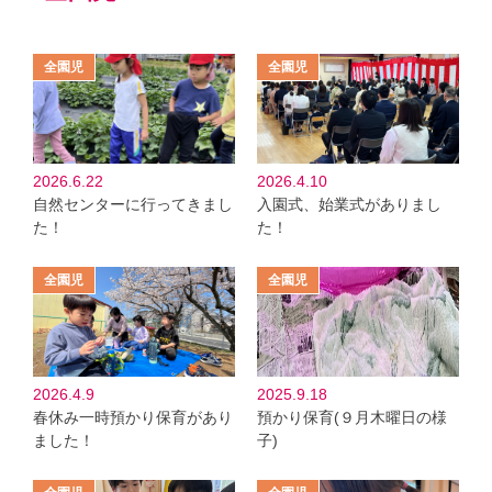
2026.6.22
2026.4.10
自然センターに行ってきまし
入園式、始業式がありまし
た！
た！
2026.4.9
2025.9.18
春休み一時預かり保育があり
預かり保育(９月木曜日の様
ました！
子)