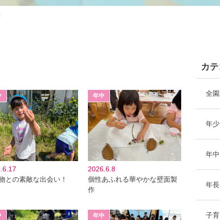
中
カテ
全園
年少
年中
.6.17
2026.6.8
物との素敵な出会い！
個性あふれる華やかな壁面製
年長
作
子育