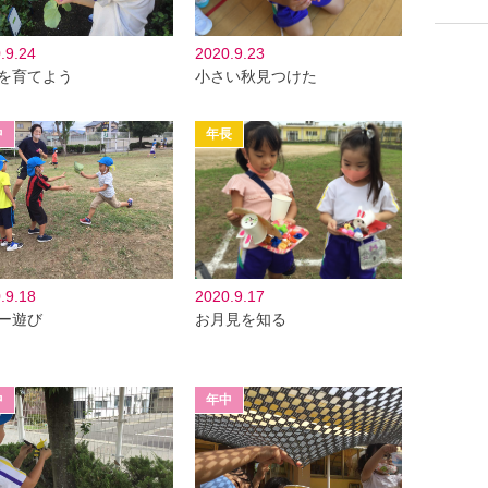
.9.24
2020.9.23
を育てよう
小さい秋見つけた
.9.18
2020.9.17
ー遊び
お月見を知る