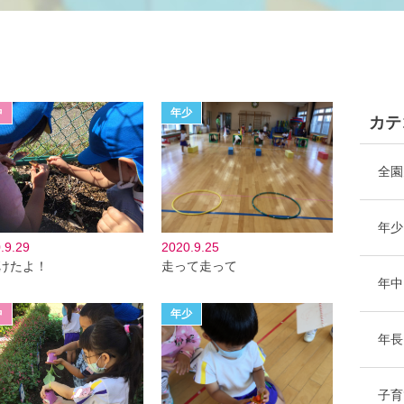
カテ
全園
年少
.9.29
2020.9.25
けたよ！
走って走って
年中
年長
子育