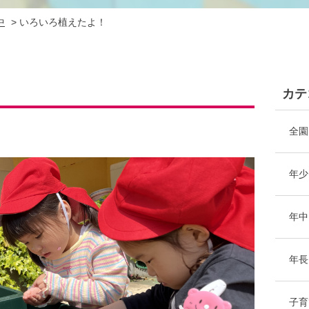
中
>
いろいろ植えたよ！
カテ
全園
年少
年中
年長
子育