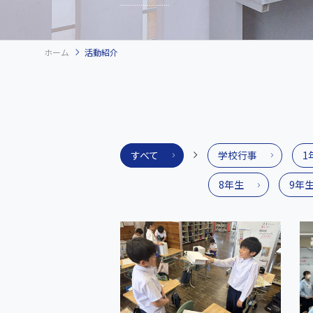
chevron_right
ホーム
活動紹介
すべて
学校行事
1
8年生
9年