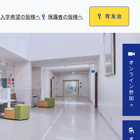
育友会
程
入学希望の皆様へ
保護者の皆様へ
オ
ン
ラ
イ
ン
参
加
オ