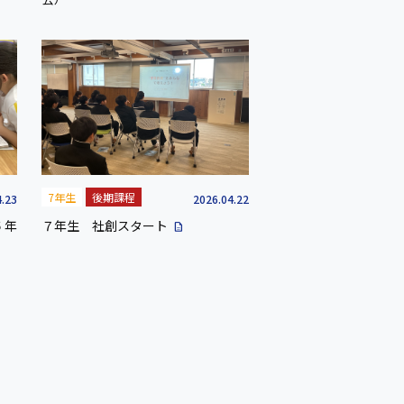
7年生
後期課程
4.23
2026.04.22
５年
７年生 社創スタート
description