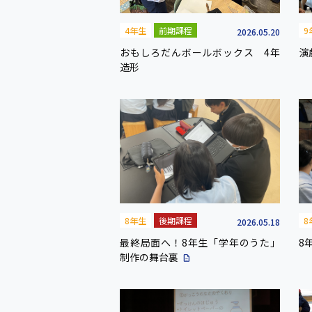
4年生
前期課程
9
2026.05.20
おもしろだんボールボックス 4年
演
造形
8年生
後期課程
8
2026.05.18
最終局面へ！8年生「学年のうた」
8
制作の舞台裏
description