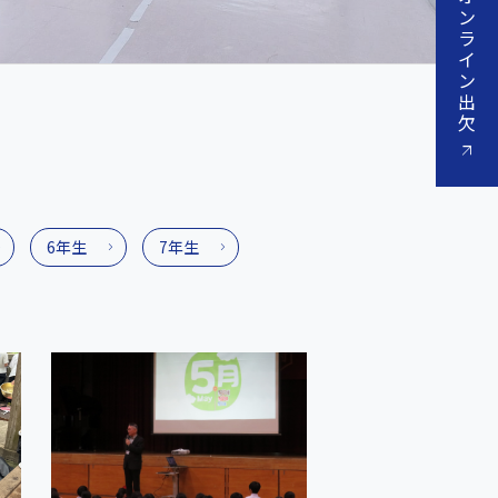
ン
ラ
イ
ン
出
欠
6年生
7年生