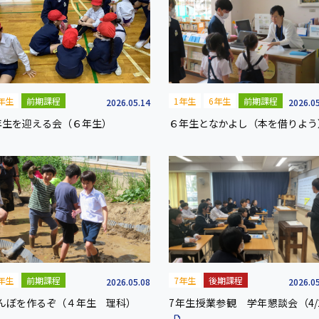
年生
前期課程
1年生
6年生
前期課程
2026.05.14
2026.0
年生を迎える会（６年生）
６年生となかよし（本を借りよう
年生
前期課程
7年生
後期課程
2026.05.08
2026.0
んぼを作るぞ（４年生 理科）
7年生授業参観 学年懇談会（4/2
description