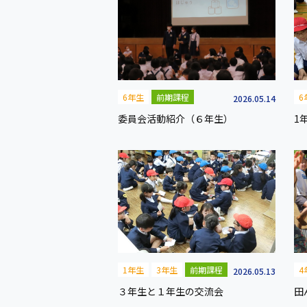
6年生
前期課程
6
2026.05.14
委員会活動紹介（６年生）
1
1年生
3年生
前期課程
4
2026.05.13
３年生と１年生の交流会
田