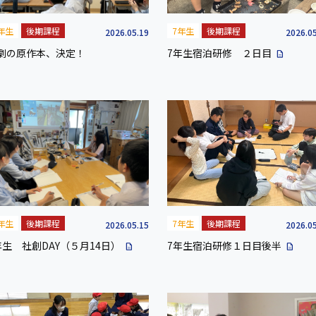
年生
後期課程
7年生
後期課程
2026.05.19
2026.0
劇の原作本、決定！
7年生宿泊研修 ２日目
description
年生
後期課程
7年生
後期課程
2026.05.15
2026.0
年生 社創DAY（５月14日）
7年生宿泊研修１日目後半
description
description