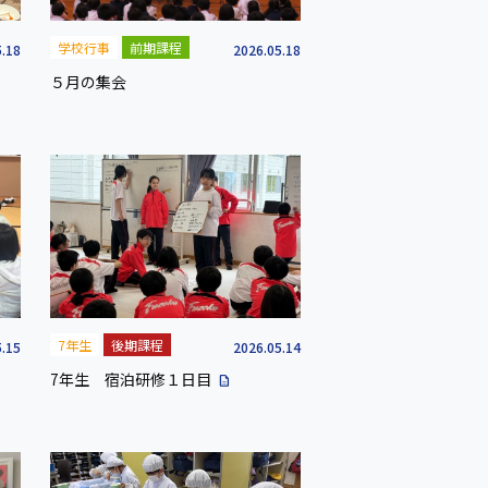
学校行事
前期課程
5.18
2026.05.18
５月の集会
7年生
後期課程
5.15
2026.05.14
7年生 宿泊研修１日目
description