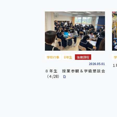
学校行事
8年生
後期課程
学
2026.05.01
１
８年生 授業参観＆学級懇談会
（４/28）
description