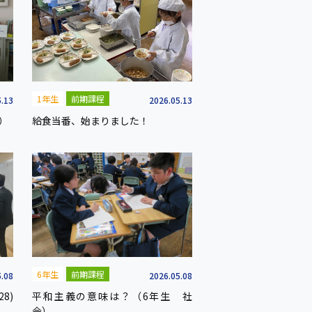
1年生
前期課程
5.13
2026.05.13
）
給食当番、始まりました！
6年生
前期課程
5.08
2026.05.08
8)
平和主義の意味は？（6年生 社
会）