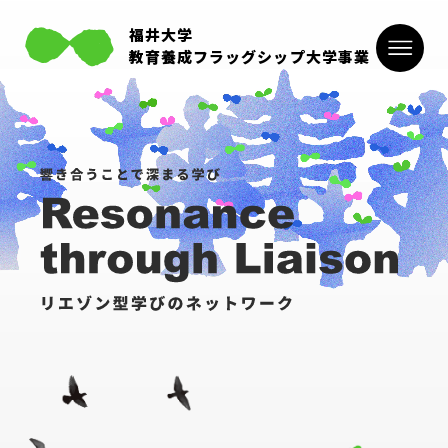
福井大学
教育養成フラッグシップ大学事業
リエゾン型学びのネットワーク
響き合うことで深まる学び
Resonance through Liaiso