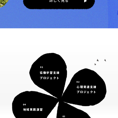
詳しく見る
01
協働学習支援
プロジェクト
02
心理発達支援
プロジェクト
04
地域実践演習
03